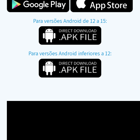
Para versões Android de 12 a 15:
Para versões Android inferiores a 12: