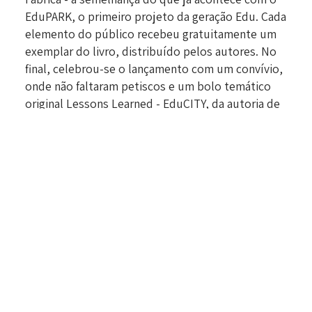
EduPARK, o primeiro projeto da geração Edu. Cada
elemento do público recebeu gratuitamente um
exemplar do livro, distribuído pelos autores. No
final, celebrou-se o lançamento com um convívio,
onde não faltaram petiscos e um bolo temático
original Lessons Learned - EduCITY, da autoria de
Samantha Oliveira. A sessão contou com cerca de
90 participantes e a equipa recebeu um feedback
muito positivo por parte do público, que
destacou não só o dinamismo das apresentações,
mas também a relevância do projeto e valor do
livro que o materializa. Já é possível aceder à
galeria de fotos, através do botão “Ver
fotografias”, disponível abaixo. Em termos de
divulgação nos media, relativamente a pré e pós
divulgação do evento, destacam-se: Blog CIDTFF:
https://blogs.ua.pt/cidtff/?p=74660 a 08/05/2025