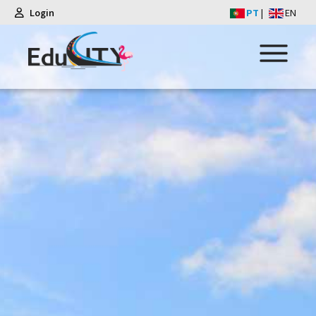
Login
PT
|
EN