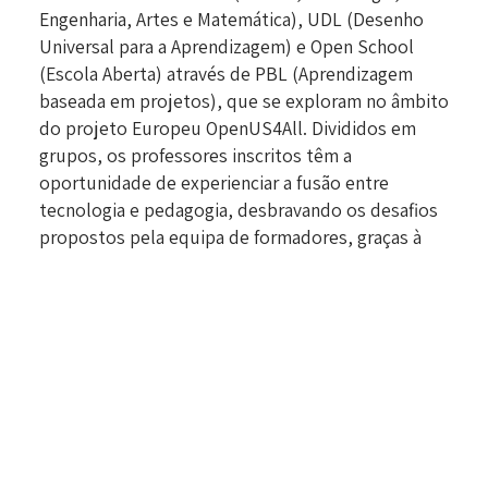
Engenharia, Artes e Matemática), UDL (Desenho
Universal para a Aprendizagem) e Open School
(Escola Aberta) através de PBL (Aprendizagem
baseada em projetos), que se exploram no âmbito
do projeto Europeu OpenUS4All. Divididos em
grupos, os professores inscritos têm a
oportunidade de experienciar a fusão entre
tecnologia e pedagogia, desbravando os desafios
propostos pela equipa de formadores, graças à
app EduCITY. Os formandos reunir-se-ão
presencialmente nos dias 3, 15 e 29 de outubro, e
19 de novembro. A primeira sessão presencial foi
marcada por grande entusiasmo e participação
ativa dos presentes.