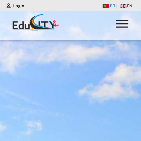
Login
PT
|
EN