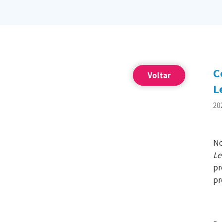
C
Voltar
L
20
No
Le
pr
pr