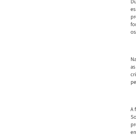
Du
es
pr
fo
os
Na
as
cr
pe
A 
So
pr
en