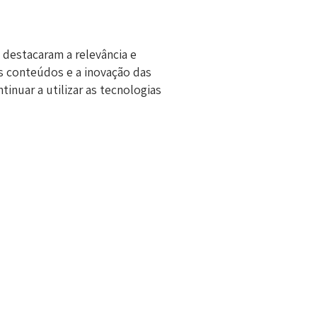
 destacaram a relevância e
os conteúdos e a inovação das
nuar a utilizar as tecnologias
ão de professores para integrar
agem mais dinâmica e sustentável