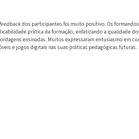
feedback
dos participantes foi muito positivo. Os formandos
licabilidade prática da formação, enfatizando a qualidade d
ordagens ensinadas. Muitos expressaram entusiasmo em conti
veis e jogos digitais nas suas práticas pedagógicas futuras.
ta formação representou um passo significativo na capacitaç
cnologias modernas na educação, promovendo uma aprendiz
ra os alunos.
Ver fotografias