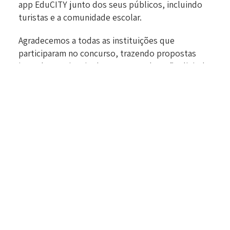
app EduCITY junto dos seus públicos, incluindo
turistas e a comunidade escolar.
Agradecemos a todas as instituições que
participaram no concurso, trazendo propostas
inovadoras e inspiradoras para a educação digital!
O EduCITY continua empenhado em promover
soluções tecnológicas que potenciem
experiências de aprendizagem mais dinâmicas e
divertidas, quer sejam formais ou informais.
Fiquem atentos para mais novidades sobre o
projeto vencedor!