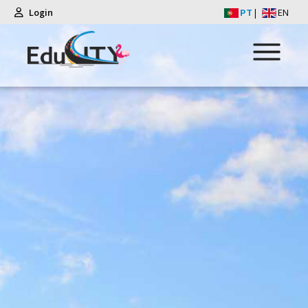
Login
PT
|
EN